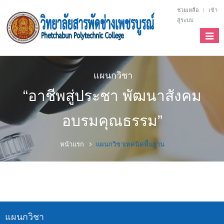
ช่วยเหลือ
เข้า
สู่ระบบ
Toggl
navig
แผนกวิชา
“อาชีพสู่ประชา พัฒนาสังคม
อบรมคุณธรรม”
หน้าแรก
แผนกวิชาเทคนิคพื้นฐาน
แผนกวิชา